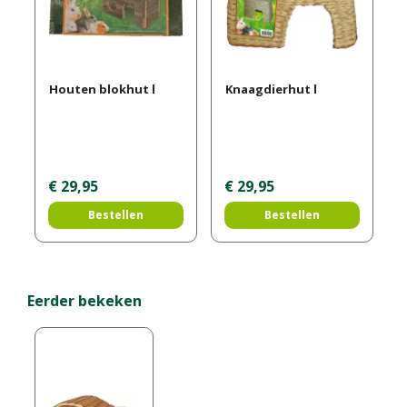
Houten blokhut l
Knaagdierhut l
€
29
,
95
€
29
,
95
Bestellen
Bestellen
Eerder bekeken