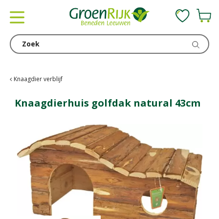
G
a
n
a
a
r
c
Knaagdier verblijf
o
n
Knaagdierhuis golfdak natural 43cm
t
e
n
t