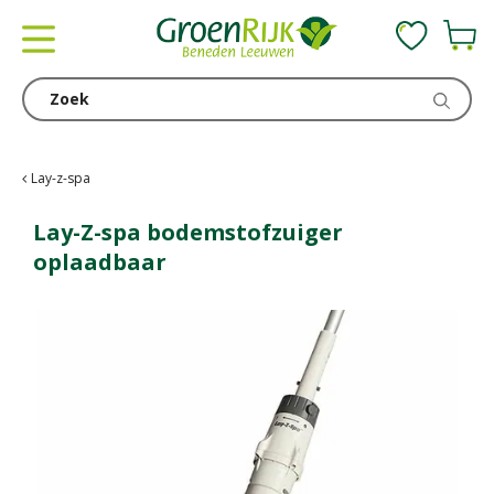
G
a
n
a
a
r
c
Lay-z-spa
o
n
Lay-Z-spa bodemstofzuiger
t
oplaadbaar
e
n
t