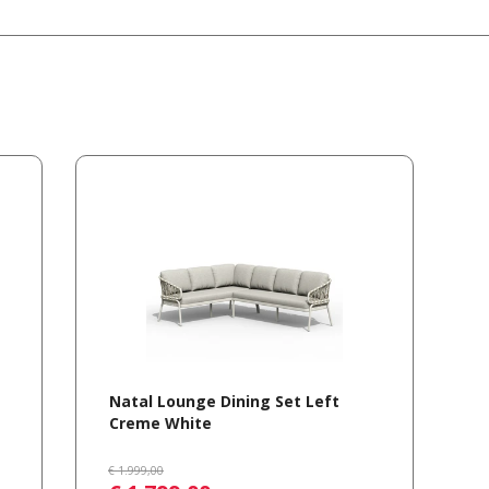
Natal Lounge Dining Set Left
Creme White
€
1.999
,
00