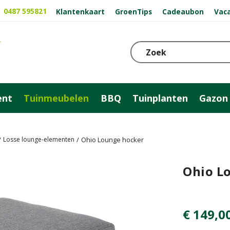
0487 595821
Klantenkaart
GroenTips
Cadeaubon
Vac
ent
Tuinmeubelen
BBQ
Tuinplanten
Gazon
Losse lounge-elementen
Ohio Lounge hocker
Ohio L
€
149
,
0