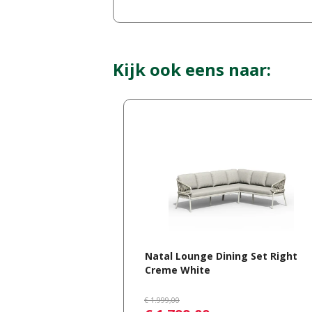
Kijk ook eens naar:
Natal Lounge Dining Set Right
Creme White
€
1.999
,
00