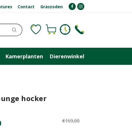
atures
Contact
Graszoden
Kamerplanten
Dierenwinkel
ounge hocker
€
159
,
00
0