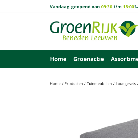
Vandaag geopend van
09:30
t/m
18:00
Ga
naar
content
Home
Groenactie
Assortim
Home
Producten
Tuinmeubelen
Loungesets