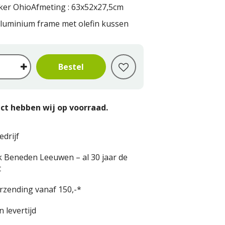
ker Ohio
Afmeting : 63x52x27,5cm
 aluminium frame met olefin kussen
ct hebben wij op voorraad.
edrijf
k Beneden Leeuwen – al 30 jaar de
t
erzending vanaf 150,-*
 levertijd