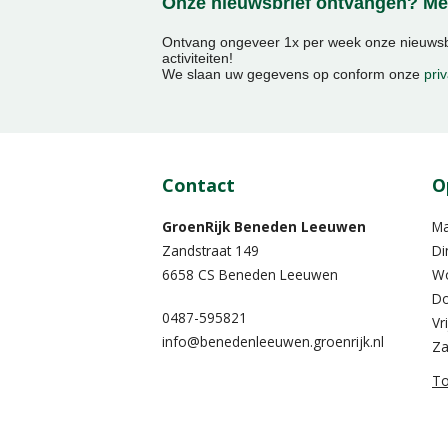
Onze nieuwsbrief ontvangen? Mel
Ontvang ongeveer 1x per week onze nieuwsbr
activiteiten!
We slaan uw gegevens op conform onze
priv
Contact
O
GroenRijk Beneden Leeuwen​
M
Zandstraat 149
Di
6658 CS Beneden Leeuwen
W
Do
0487-595821
Vr
info@benedenleeuwen.groenrijk.nl
Za
To