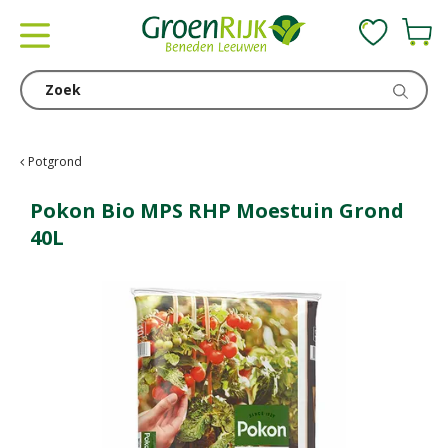
G
a
n
a
a
r
c
Potgrond
o
n
Pokon Bio MPS RHP Moestuin Grond
t
40L
e
n
t