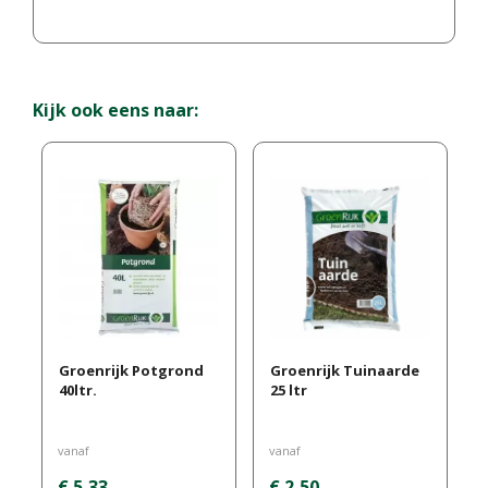
Kijk ook eens naar:
Groenrijk Potgrond
Groenrijk Tuinaarde
40ltr.
25 ltr
vanaf
vanaf
€
5
,
33
€
2
,
50