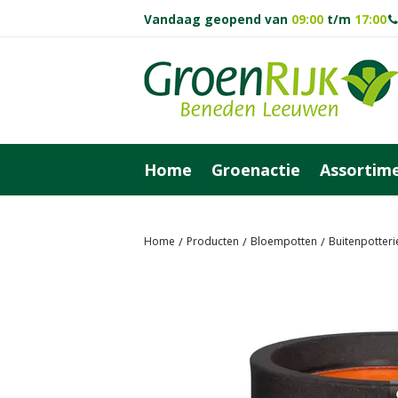
Vandaag geopend van
09:00
t/m
17:00
Ga
naar
content
Home
Groenactie
Assortim
Home
Producten
Bloempotten
Buitenpotteri