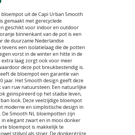
9
 bloempot uit de Capi Urban Smooth
 is gemaakt met gerecyclede
en geschikt voor indoor en outdoor
 oranje binnenkant van de pot is een
ar de duurzame Nederlandse
 tevens een isolatielaag die de potten
gen vorst in de winter en hitte in de
 extra laag zorgt ook voor meer
 waardoor deze pot breukbestendig is.
eeft de bloempot een garantie van
10 jaar. Het Smooth design geeft deze
k van ruw natuursteen. Een natuurlijke
ok geïnspireerd op het stadse leven,
rban look. Deze veelzijdige bloempot
et moderne en simplistische design in
ur. De Smooth NL bloempotten zijn
 in elegant zwart en in mooi donker
arte bloempot is makkelijk te
owel stijlvol als stoer. De donkergrijze