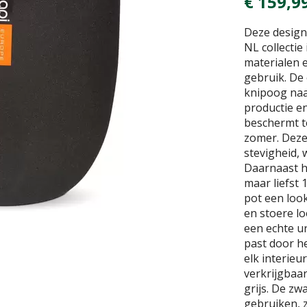
€
159
,
9
Deze design
NL collectie
materialen 
gebruik. De
knipoog na
productie en
beschermt te
zomer. Deze
stevigheid,
Daarnaast h
maar liefst 
pot een loo
en stoere lo
een echte u
past door h
elk interie
verkrijgbaar
grijs. De zw
gebruiken, z