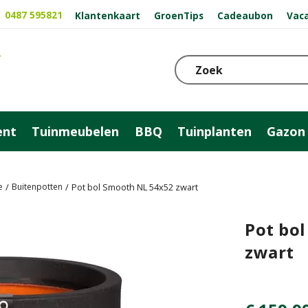
0487 595821
Klantenkaart
GroenTips
Cadeaubon
Vac
ent
Tuinmeubelen
BBQ
Tuinplanten
Gazon
e
Buitenpotten
Pot bol Smooth NL 54x52 zwart
Pot bo
zwart