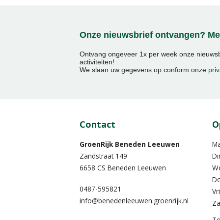
Onze nieuwsbrief ontvangen? Mel
Ontvang ongeveer 1x per week onze nieuwsbr
activiteiten!
We slaan uw gegevens op conform onze
priv
Contact
O
GroenRijk Beneden Leeuwen​
M
Zandstraat 149
Di
6658 CS Beneden Leeuwen
W
Do
0487-595821
Vr
info@benedenleeuwen.groenrijk.nl
Za
To