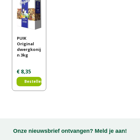
PUIK
Original
dwergkonij
n 3kg
€
8
,
35
Bestellen
Onze nieuwsbrief ontvangen? Meld je aan!