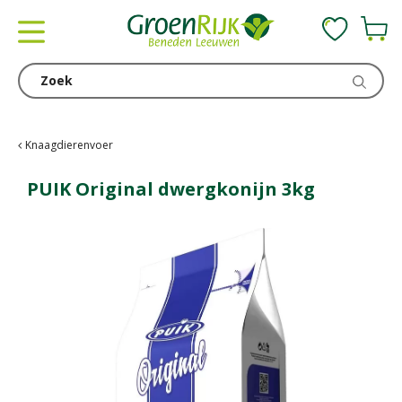
G
a
n
a
a
r
c
Knaagdierenvoer
o
n
PUIK Original dwergkonijn 3kg
t
e
n
t