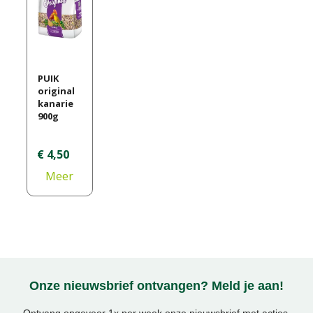
PUIK
original
kanarie
900g
€
4
,
50
Meer
informa
tie
Onze nieuwsbrief ontvangen? Meld je aan!
Ontvang ongeveer 1x per week onze nieuwsbrief met acties,