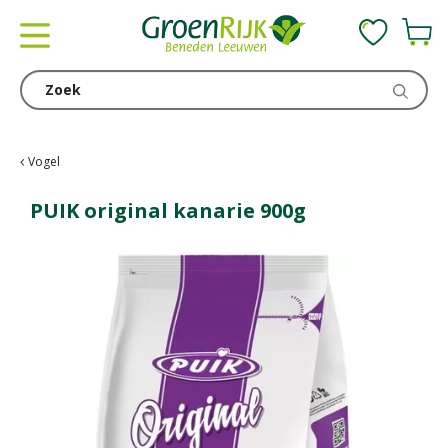
G
a
n
a
a
r
c
Vogel
o
n
PUIK original kanarie 900g
t
e
n
t