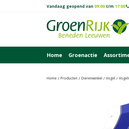
Vandaag geopend van
09:00
t/m
17:00
Ga
naar
content
Home
Groenactie
Assortim
Home
Producten
Dierenwinkel
Vogel
Vogel