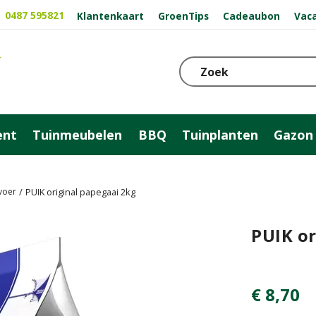
0487 595821
Klantenkaart
GroenTips
Cadeaubon
Vac
ent
Tuinmeubelen
BBQ
Tuinplanten
Gazon
voer
PUIK original papegaai 2kg
PUIK or
€
8
,
70