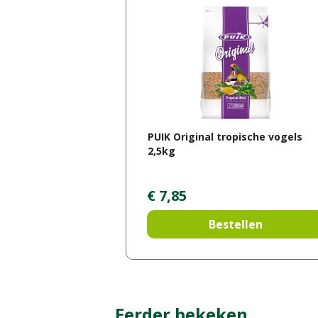
PUIK Original tropische vogels
2,5kg
€
7
,
85
Bestellen
Eerder bekeken