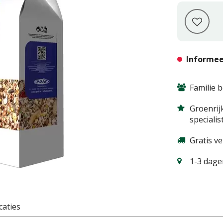
Informee
Familie b
Groenrij
specialis
Gratis v
1-3 dagen
caties