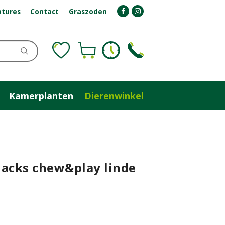
atures
Contact
Graszoden
Kamerplanten
Dierenwinkel
nacks chew&play linde