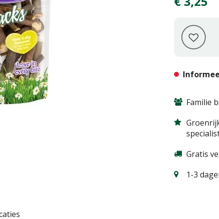
€
3
,
25
Informee
Familie b
Groenrij
specialis
Gratis v
1-3 dagen
caties