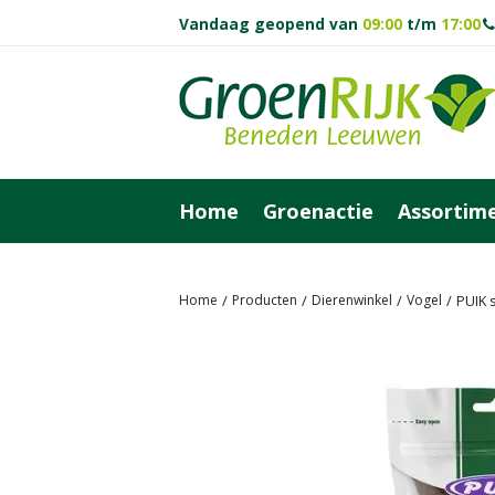
Vandaag geopend van
09:00
t/m
17:00
Ga
naar
content
Home
Groenactie
Assortim
Home
Producten
Dierenwinkel
Vogel
PUIK 