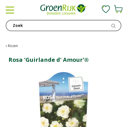
G
a
n
a
a
r
c
Rozen
o
n
Rosa 'Guirlande d' Amour'®
t
e
n
t