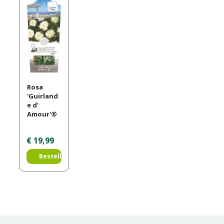
Rosa
'Guirland
e d'
Amour'®
€
19
,
99
Bestellen