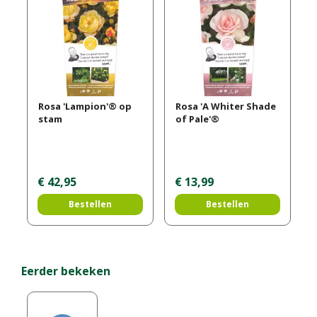
Rosa 'Lampion'® op
Rosa 'A Whiter Shade
stam
of Pale'®
€
42
,
95
€
13
,
99
Bestellen
Bestellen
Eerder bekeken