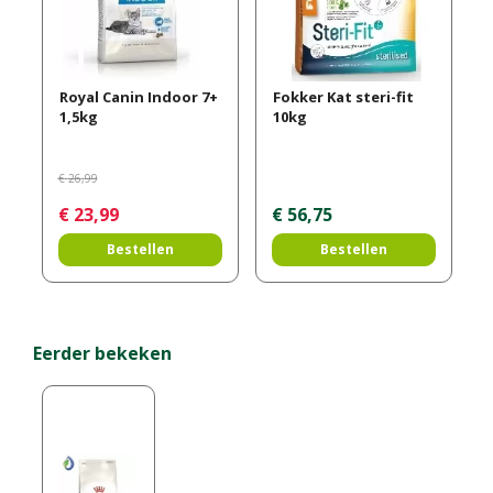
Royal Canin Indoor 7+
Fokker Kat steri-fit
1,5kg
10kg
€
26
,
99
€
23
,
99
€
56
,
75
Bestellen
Bestellen
Eerder bekeken