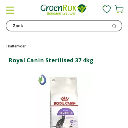
G
a
n
a
a
r
c
Kattenvoer
o
n
Royal Canin Sterilised 37 4kg
t
e
n
t