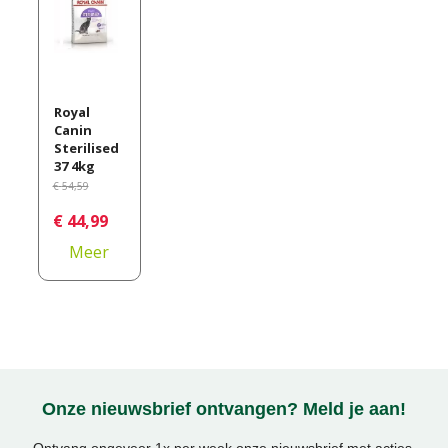
Royal
Canin
Sterilised
37 4kg
€
54
,
59
€
44
,
99
Meer
informati
e
Onze nieuwsbrief ontvangen? Meld je aan!
Ontvang ongeveer 1x per week onze nieuwsbrief met acties,