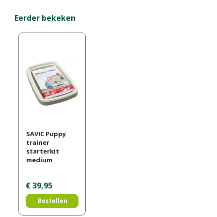
Eerder bekeken
SAVIC Puppy
trainer
starterkit
medium
€
39
,
95
Bestellen