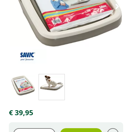
€
39
,
95