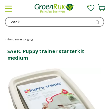
G
a
n
a
a
r
c
Hondenverzorging
o
n
SAVIC Puppy trainer starterkit
t
medium
e
n
t