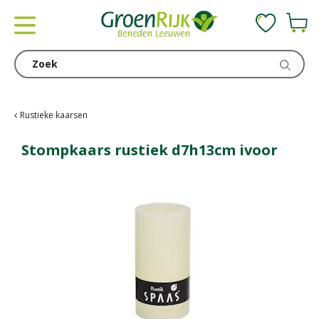
G
a
n
a
a
r
c
Rustieke kaarsen
o
n
Stompkaars rustiek d7h13cm ivoor
t
e
n
t