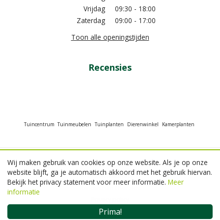
Vrijdag
09:30 - 18:00
Zaterdag
09:00 - 17:00
Toon alle openingstijden
Recensies
Tuincentrum
Tuinmeubelen
Tuinplanten
Dierenwinkel
Kamerplanten
Wij maken gebruik van cookies op onze website. Als je op onze
© GroenRijk Beneden Leeuwen
website blijft, ga je automatisch akkoord met het gebruik hiervan.
Green Solutions
Bekijk het privacy statement voor meer informatie.
Meer
Tuincentrum Overzicht
informatie
Privacy policy
Prima!
Stompkaars rustiek d7h13cm ivoor