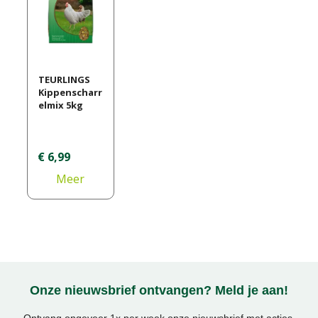
TEURLINGS
Kippenscharr
elmix 5kg
€
6
,
99
Meer
informatie
Onze nieuwsbrief ontvangen? Meld je aan!
Ontvang ongeveer 1x per week onze nieuwsbrief met acties,