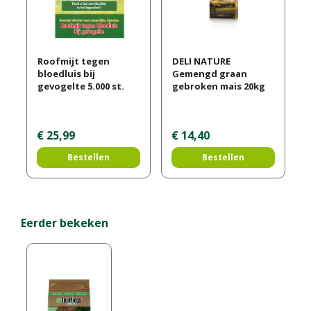
Roofmijt tegen
DELI NATURE
bloedluis bij
Gemengd graan
gevogelte 5.000 st.
gebroken mais 20kg
€
25
,
99
€
14
,
40
Bestellen
Bestellen
Eerder bekeken