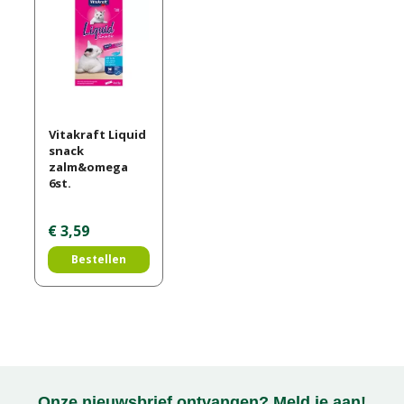
Vitakraft Liquid
snack
zalm&omega
6st.
€
3
,
59
Bestellen
Onze nieuwsbrief ontvangen? Meld je aan!