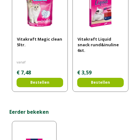
Vitakraft Magic clean
Vitakraft Liquid
5ltr.
snack rund&inuline
6st.
vanaf
€
7
,
48
€
3
,
59
Bestellen
Bestellen
Eerder bekeken