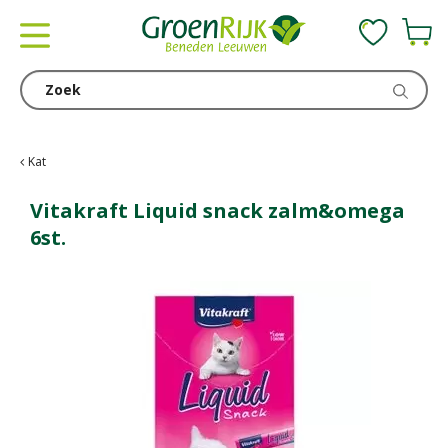
G
a
n
a
a
r
c
Kat
o
n
Vitakraft Liquid snack zalm&omega
t
6st.
e
n
t