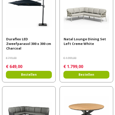
Duraflex LED
Natal Lounge Dining Set
Zweefparasol 300 x 300 cm
Left Creme White
Charcoal
€
719
,
00
€
1.999
,
00
€
649
,
00
€
1.799
,
00
Bestellen
Bestellen