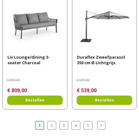
Liv Lounge/dining 3-
Duraflex Zweefparasol
seater Charcoal
350 cm Ø Lichtgrijs
€
899
,
00
€
599
,
00
€
809
,
00
€
539
,
00
Bestellen
Bestellen
1
2
3
4
5