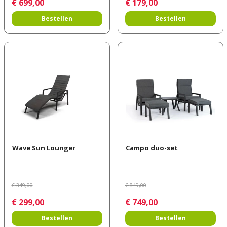
€
699
,
00
€
179
,
00
Bestellen
Bestellen
Wave Sun Lounger
Campo duo-set
€
349
,
00
€
849
,
00
€
299
,
00
€
749
,
00
Bestellen
Bestellen