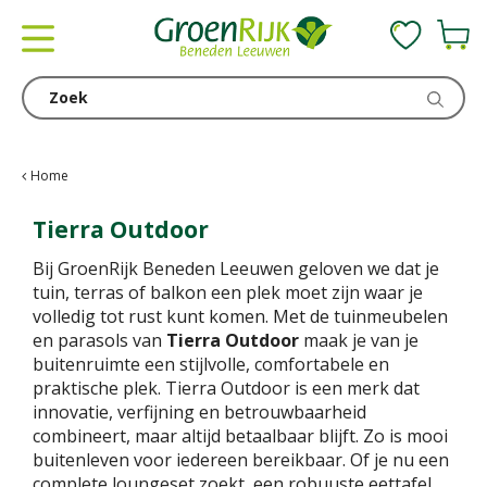
G
a
n
a
a
r
c
Home
o
n
Tierra Outdoor
t
Bij GroenRijk Beneden Leeuwen geloven we dat je
e
tuin, terras of balkon een plek moet zijn waar je
n
volledig tot rust kunt komen. Met de tuinmeubelen
t
en parasols van
Tierra Outdoor
maak je van je
buitenruimte een stijlvolle, comfortabele en
praktische plek. Tierra Outdoor is een merk dat
innovatie, verfijning en betrouwbaarheid
combineert, maar altijd betaalbaar blijft. Zo is mooi
buitenleven voor iedereen bereikbaar. Of je nu een
complete loungeset zoekt, een robuuste eettafel