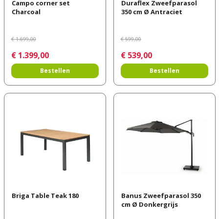
Campo corner set
Duraflex Zweefparasol
Charcoal
350 cm Ø Antraciet
€
1.699
,
00
€
599
,
00
€
1.399
,
00
€
539
,
00
Bestellen
Bestellen
Briga Table Teak 180
Banus Zweefparasol 350
cm Ø Donkergrijs