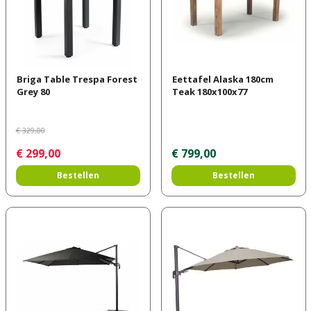
Briga Table Trespa Forest
Eettafel Alaska 180cm
Grey 80
Teak 180x100x77
€
329
,
00
€
299
,
00
€
799
,
00
Bestellen
Bestellen