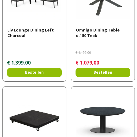
Liv Lounge Dining Left
Omnigo Dining Table
Charcoal
d.150 Teak
€
1.199
,
00
€
1.399
,
00
€
1.079
,
00
Bestellen
Bestellen