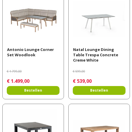
Antonio Lounge Corner
Natal Lounge Dining
Set Woodlook
Table Trespa Concrete
Creme White
€
1.799
,
00
€
599
,
00
€
1.499
,
00
€
539
,
00
Bestellen
Bestellen