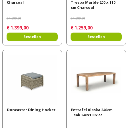
Charcoal
Trespa Marble 200 x 110
cm Charcoal
€
1.599
,
00
€
1.399
,
00
€
1.399
,
00
€
1.259
,
00
Bestellen
Bestellen
Doncaster Dining Hocker
Eettafel Alaska 240cm
Teak 240x100x77