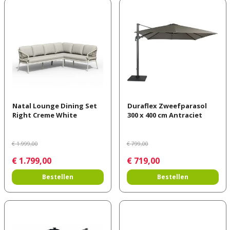
Natal Lounge Dining Set
Duraflex Zweefparasol
Right Creme White
300 x 400 cm Antraciet
€
1.999
,
00
€
799
,
00
€
1.799
,
00
€
719
,
00
Bestellen
Bestellen