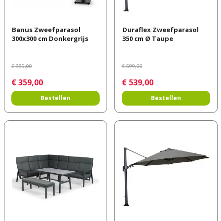
Banus Zweefparasol
Duraflex Zweefparasol
300x300 cm Donkergrijs
350 cm Ø Taupe
€
389
,
00
€
599
,
00
€
359
,
00
€
539
,
00
Bestellen
Bestellen