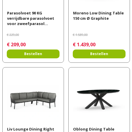
Parasolvoet 90 KG
Moreno Low Dining Table
verrijdbare parasolvoet
150 cm Ø Graphite
voor zweefparasol…
€
229
,
00
€
1.589
,
00
€
209
,
00
€
1.439
,
00
Bestellen
Bestellen
Liv Lounge Dining Right
Oblong Dining Table