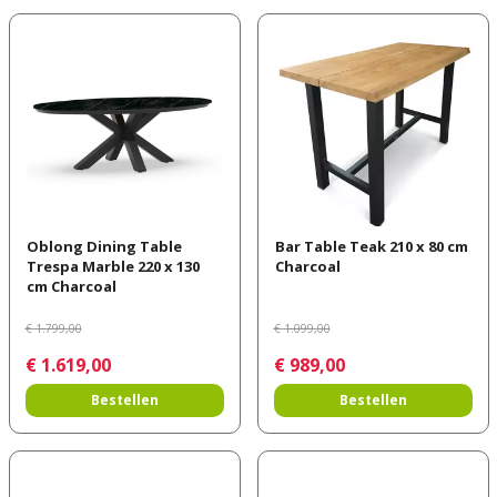
Oblong Dining Table
Bar Table Teak 210 x 80 cm
Trespa Marble 220 x 130
Charcoal
cm Charcoal
€
1.799
,
00
€
1.099
,
00
€
1.619
,
00
€
989
,
00
Bestellen
Bestellen