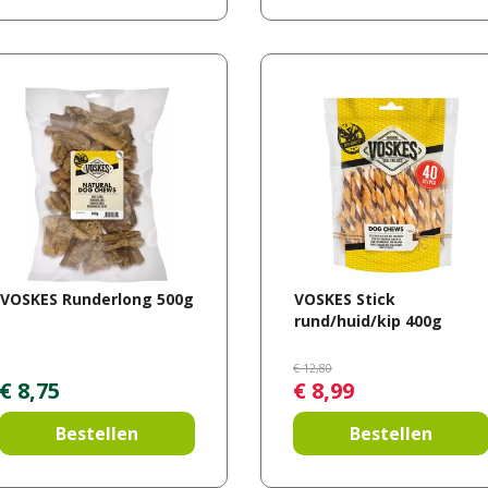
VOSKES Runderlong 500g
VOSKES Stick
rund/huid/kip 400g
€
12
,
80
€
8
,
75
€
8
,
99
Bestellen
Bestellen