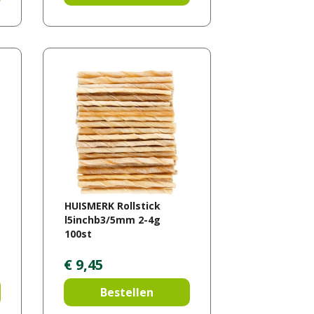
HUISMERK Rollstick
l5inchb3/5mm 2-4g
100st
€
9
,
45
Bestellen