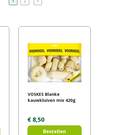
1
2
VOSKES Blanke
kauwkluiven mix 420g
€
8
,
50
Bestellen