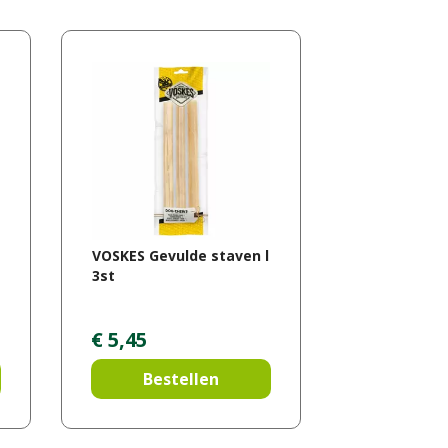
VOSKES Gevulde staven l
3st
€
5
,
45
Bestellen