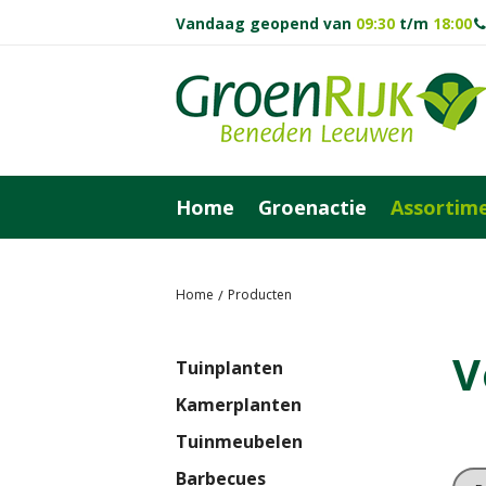
Vandaag geopend van
09:30
t/m
18:00
Ga
naar
content
Home
Groenactie
Assortim
Home
Producten
V
Tuinplanten
Kamerplanten
Tuinmeubelen
Barbecues