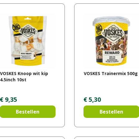
VOSKES Knoop wit kip
VOSKES Trainermix 500g
4.5inch 10st
€
9
,
35
€
5
,
30
Bestellen
Bestellen