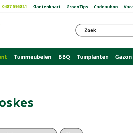
0487 595821
Klantenkaart
GroenTips
Cadeaubon
Vac
ent
Tuinmeubelen
BBQ
Tuinplanten
Gazon
oskes