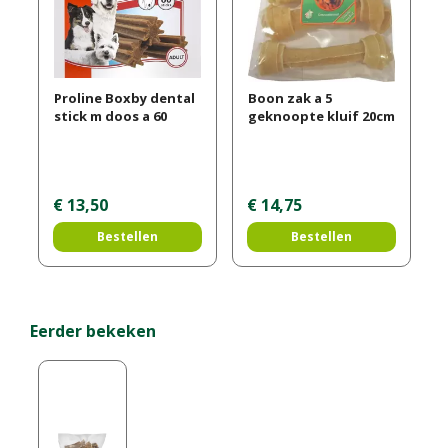
Proline Boxby dental
Boon zak a 5
stick m doos a 60
geknoopte kluif 20cm
€
13
,
50
€
14
,
75
Bestellen
Bestellen
Eerder bekeken