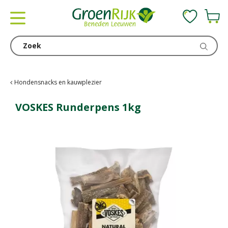
G
a
n
a
a
r
c
Hondensnacks en kauwplezier
o
n
VOSKES Runderpens 1kg
t
e
n
t