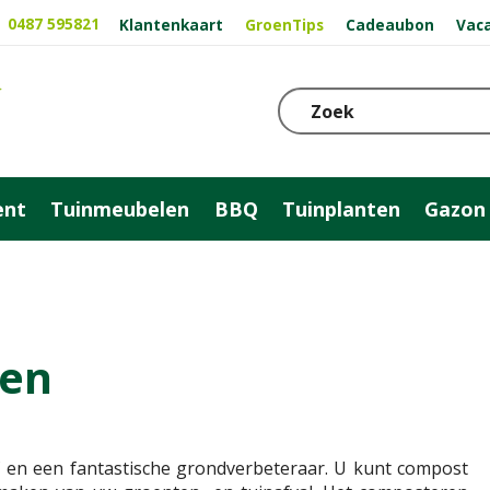
0487 595821
Klantenkaart
GroenTips
Cadeaubon
Vac
ent
Tuinmeubelen
BBQ
Tuinplanten
Gazon
en
 en een fantastische grondverbeteraar. U kunt compost