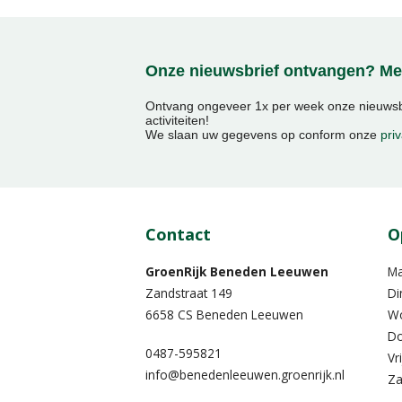
Onze nieuwsbrief ontvangen? Mel
Ontvang ongeveer 1x per week onze nieuwsbr
activiteiten!
We slaan uw gegevens op conform onze
priv
Contact
O
GroenRijk Beneden Leeuwen​
M
Zandstraat 149
Di
6658 CS Beneden Leeuwen
W
Do
0487-595821
Vr
info@benedenleeuwen.groenrijk.nl
Za