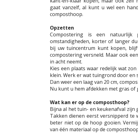
kant-en-klaar kopen, maar ook zelf
gaat vanzelf, al kunt u wel een hand
composthoop.
Opzetten
Compostering is een natuurlijk 
omstandigheden, korter of langer du
bij uw tuincentrum kunt kopen, blijf
compostering versneld. Maar ook een 
in acht neemt.
Kies een plaats waar redelijk wat zo
klein. Werk er wat tuingrond door en s
Dan weer een laag van 20 cm, compos
Nu kunt u hem afdekken met gras of ga
Wat kan er op de composthoop?
Bijna al het tuin- en keukenafval zijn
Takken dienen eerst versnipperd te w
beter niet op de hoop gooien. Vermij
van één materiaal op de composthoop,