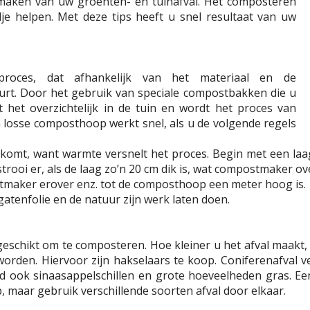
 maken van uw groenten- en tuinafval. Het composteren
je helpen. Met deze tips heeft u snel resultaat van uw
proces, dat afhankelijk van het materiaal en de
urt. Door het gebruik van speciale compostbakken die u
t het overzichtelijk in de tuin en wordt het proces van
losse composthoop werkt snel, als u de volgende regels
n komt, want warmte versnelt het proces. Begin met een laa
trooi er, als de laag zo’n 20 cm dik is, wat compostmaker ov
tmaker erover enz. tot de composthoop een meter hoog is.
tenfolie en de natuur zijn werk laten doen.
 geschikt om te composteren. Hoe kleiner u het afval maakt, 
orden. Hiervoor zijn hakselaars te koop. Coniferenafval v
d ook sinaasappelschillen en grote hoeveelheden gras. Een 
 maar gebruik verschillende soorten afval door elkaar.