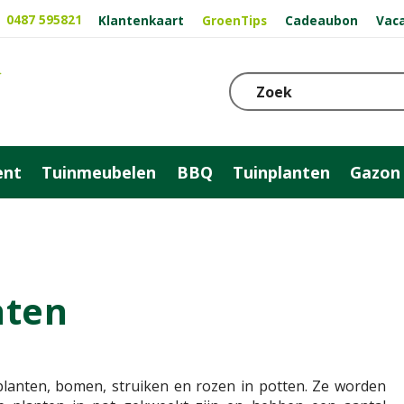
0487 595821
Klantenkaart
GroenTips
Cadeaubon
Vac
ent
Tuinmeubelen
BBQ
Tuinplanten
Gazon
nten
planten, bomen, struiken en rozen in potten. Ze worden