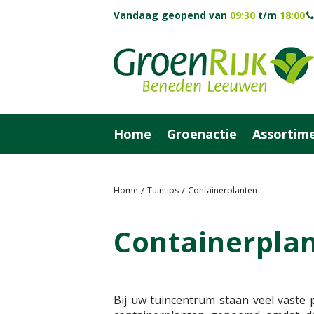
Vandaag geopend van
09:30
t/m
18:00
Ga
naar
content
Home
Groenactie
Assortim
Home
Tuintips
Containerplanten
Containerpla
Bij uw tuincentrum staan veel vaste 