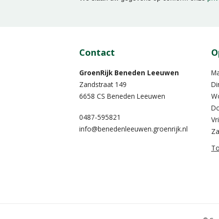
Contact
O
GroenRijk Beneden Leeuwen​
M
Zandstraat 149
Di
6658 CS Beneden Leeuwen
W
Do
0487-595821
Vr
info@benedenleeuwen.groenrijk.nl
Za
To