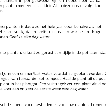
 planten in pot gekweekt zijn en hebben een aantal
 planten met een losse kluit. Als u deze tips opvolgt kan
n.
nerplanten is dat u ze het hele jaar door behalve als het
el is zo sterk, dat ze zelfs tijdens een warme en droge
nen. Geef ze elke dag water!
te planten, u kunt ze gerust een tijdje in de pot laten st
uurtje in een emmer/bak water voordat ze geplant worden. 
ngsel van tuinaarde met compost. Haal de plant uit de pot. 
ant in het plantgat. Een vuistregel: zet een plant altijd ne
de voet aan en geef de eerste week elke dag water.
wel de goede voedingsbodem is voor uw planten, bomen e