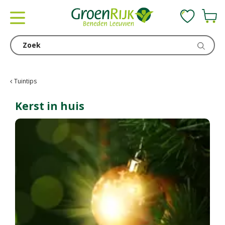
G
a
n
a
a
r
c
Tuintips
o
n
Kerst in huis
t
e
n
t