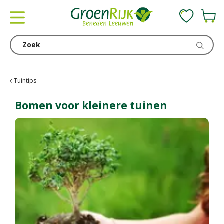
G
a
n
a
a
r
c
Tuintips
o
n
Bomen voor kleinere tuinen
t
e
n
t