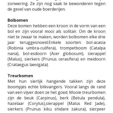
zonwering. Ze zijn nog vaak te bewonderen tegen
de gevel van oude boerderijen.
Bolbomen
Deze bomen hebben een kroon in de vorm van een
bol en zijn vooral mooi als solitair. Om de kroon
niet te zwaar te maken, worden bolbomen elke drie
jaar teruggesnoeid.Enkele soorten: bol-acasia
(Robinia umbra-culifera), trompetboom (Catalpa
nana), bol-esdoorn (Acer globosum), sierappel
(Malus), sierkers (Prunus cerasifera) en meidoorn
(Crataegus laevigata).
Treurbomen
Met hun sierlijk hangende takken zijn deze
boompjes echte blikvangers. Vooral langs de rand
van een vijver doen ze het goed. Mooie treurbomen
zijn de beuk (Carpinus), berk (Betula pendula),
hazelaar (Corylus),sierappel (Malus Red Jade),
sierkers (Prunus kiku shidare zakura), sierpeer