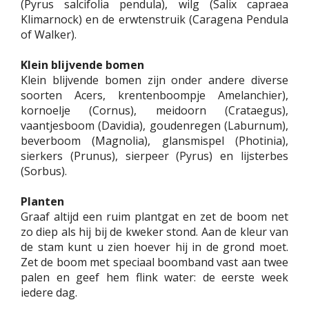
(Pyrus salcifolia pendula), wilg (Salix capraea
Klimarnock) en de erwtenstruik (Caragena Pendula
of Walker).
Klein blijvende bomen
Klein blijvende bomen zijn onder andere diverse
soorten Acers, krentenboompje Amelanchier),
kornoelje (Cornus), meidoorn (Crataegus),
vaantjesboom (Davidia), goudenregen (Laburnum),
beverboom (Magnolia), glansmispel (Photinia),
sierkers (Prunus), sierpeer (Pyrus) en lijsterbes
(Sorbus).
Planten
Graaf altijd een ruim plantgat en zet de boom net
zo diep als hij bij de kweker stond. Aan de kleur van
de stam kunt u zien hoever hij in de grond moet.
Zet de boom met speciaal boomband vast aan twee
palen en geef hem flink water: de eerste week
iedere dag.