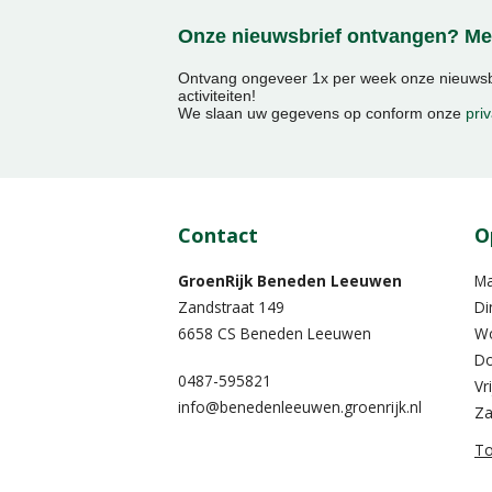
Onze nieuwsbrief ontvangen? Mel
Ontvang ongeveer 1x per week onze nieuwsbr
activiteiten!
We slaan uw gegevens op conform onze
priv
Contact
O
GroenRijk Beneden Leeuwen​
M
Zandstraat 149
Di
6658 CS Beneden Leeuwen
W
Do
0487-595821
Vr
info@benedenleeuwen.groenrijk.nl
Za
To