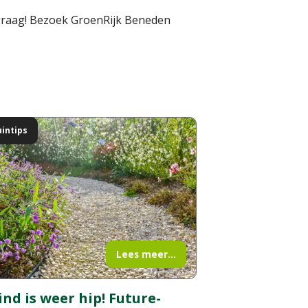
d graag! Bezoek GroenRijk Beneden
uintips
Lees meer...
ind is weer hip! Future-