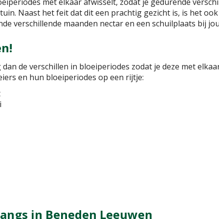
loeiperiodes met elkaar afwisselt, zodat je gedurende versc
uin. Naast het feit dat dit een prachtig gezicht is, is het ook
de verschillende maanden nectar en een schuilplaats bij jo
en!
g dan de verschillen in bloeiperiodes zodat je deze met elka
iers en hun bloeiperiodes op een rijtje:
t
i
 langs in Beneden Leeuwen