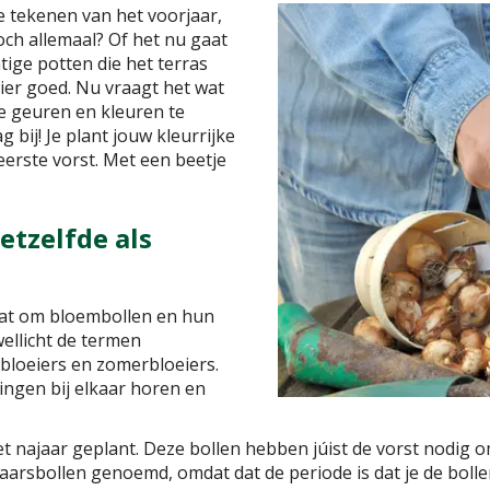
te tekenen van het voorjaar,
toch allemaal? Of het nu gaat
tige potten die het terras
dier goed. Nu vraagt het wat
e geuren en kleuren te
 bij! Je plant jouw kleurrijke
eerste vorst. Met een beetje
etzelfde als
gaat om bloembollen en hun
wellicht de termen
bloeiers en zomerbloeiers.
ngen bij elkaar horen en
t najaar geplant. Deze bollen hebben júist de vorst nodig om
arsbollen genoemd, omdat dat de periode is dat je de bolle