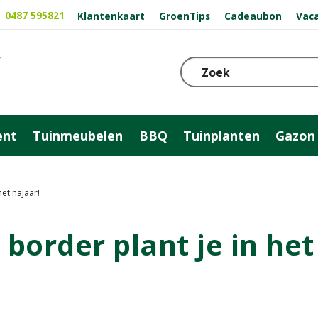
0487 595821
Klantenkaart
GroenTips
Cadeaubon
Vac
ent
Tuinmeubelen
BBQ
Tuinplanten
Gazon
het najaar!
 border plant je in het