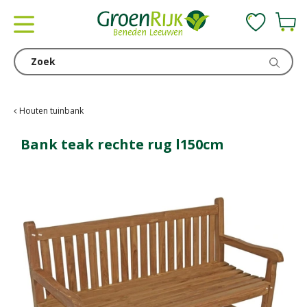
G
a
n
a
a
r
c
Houten tuinbank
o
n
Bank teak rechte rug l150cm
t
e
n
t