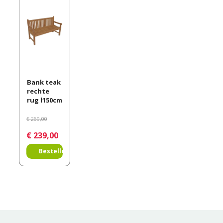
Bank teak
rechte
rug l150cm
€
269
,
00
€
239
,
00
Bestellen