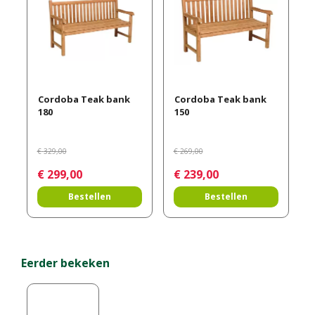
Cordoba Teak bank
Cordoba Teak bank
180
150
€
329
,
00
€
269
,
00
€
299
,
00
€
239
,
00
Bestellen
Bestellen
Eerder bekeken