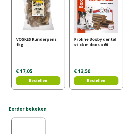
VOSKES Runderpens
Proline Boxby dental
1kg
stick m doos a 60
€
17
,
05
€
13
,
50
Bestellen
Bestellen
Eerder bekeken