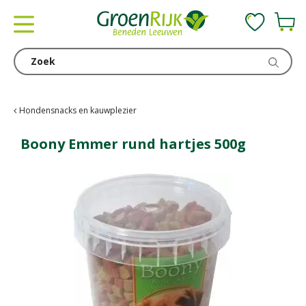
G
a
n
a
a
r
c
Hondensnacks en kauwplezier
o
n
Boony Emmer rund hartjes 500g
t
e
n
t