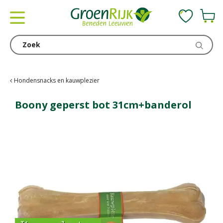
G
a
n
a
a
r
c
Hondensnacks en kauwplezier
o
n
Boony geperst bot 31cm+banderol
t
e
n
t