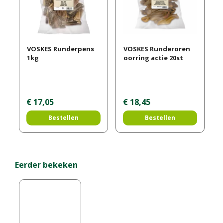
VOSKES Runderpens
VOSKES Runderoren
1kg
oorring actie 20st
€
17
,
05
€
18
,
45
Bestellen
Bestellen
Eerder bekeken