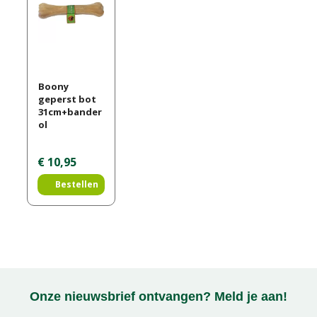
Boony
geperst bot
31cm+bander
ol
€
10
,
95
Bestellen
Onze nieuwsbrief ontvangen? Meld je aan!