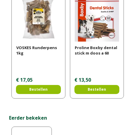
VOSKES Runderpens
Proline Boxby dental
1kg
stick m doos a 60
€
17
,
05
€
13
,
50
Bestellen
Bestellen
Eerder bekeken