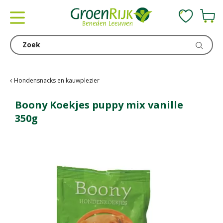
G
a
n
a
a
r
c
Hondensnacks en kauwplezier
o
n
Boony Koekjes puppy mix vanille
t
350g
e
n
t