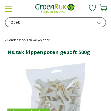
G
a
n
a
a
r
c
Hondensnacks en kauwplezier
o
n
Ns.zak kippenpoten gepoft 500g
t
e
n
t