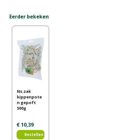
Eerder bekeken
Ns.zak
kippenpote
n gepoft
500g
€
10
,
39
Bestellen