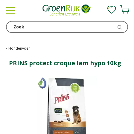
G
a
n
a
a
r
c
Hondenvoer
o
n
PRINS protect croque lam hypo 10kg
t
e
n
t