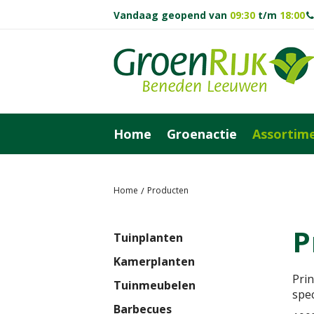
Vandaag geopend van
09:30
t/m
18:00
Ga
naar
content
Home
Groenactie
Assortim
Home
Producten
P
Tuinplanten
Kamerplanten
Pri
Tuinmeubelen
spec
Barbecues