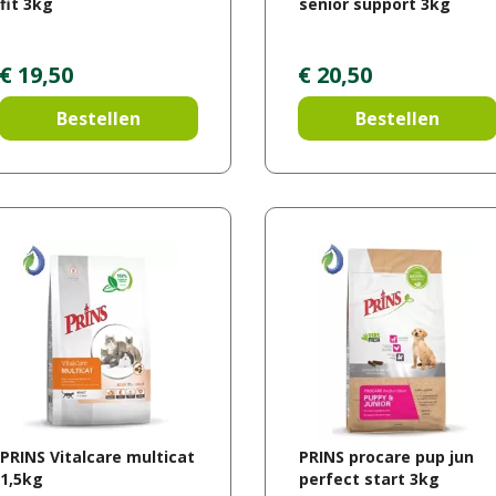
fit 3kg
senior support 3kg
€
19
,
50
€
20
,
50
Bestellen
Bestellen
PRINS Vitalcare multicat
PRINS procare pup jun
1,5kg
perfect start 3kg