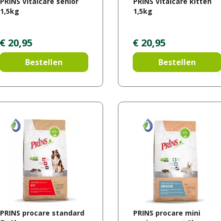
PRINS Vitalcare senior
PRINS Vitalcare kitten
1,5kg
1,5kg
€
20
,
95
€
20
,
95
Bestellen
Bestellen
PRINS procare standard
PRINS procare mini