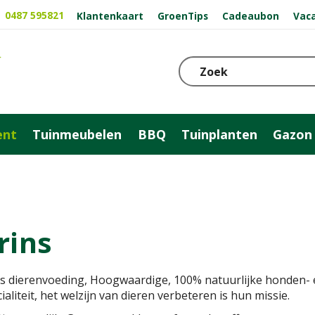
0487 595821
Klantenkaart
GroenTips
Cadeaubon
Vac
ent
Tuinmeubelen
BBQ
Tuinplanten
Gazon
rins
ns dierenvoeding, Hoogwaardige, 100% natuurlijke honden-
ialiteit, het welzijn van dieren verbeteren is hun missie.