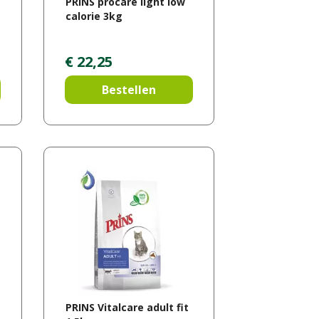
PRINS procare light low
calorie 3kg
€
22
,
25
Bestellen
PRINS Vitalcare adult fit