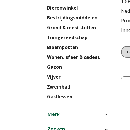
100%
Dierenwinkel
Nede
Bestrijdingsmiddelen
Proe
Grond & meststoffen
Inn
Tuingereedschap
Bloempotten
Wonen, sfeer & cadeau
Gazon
Vijver
Zwembad
Gasflessen
Merk
Zoeken