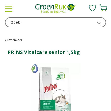
G
a
n
a
a
r
c
Kattenvoer
o
n
PRINS Vitalcare senior 1,5kg
t
e
n
t