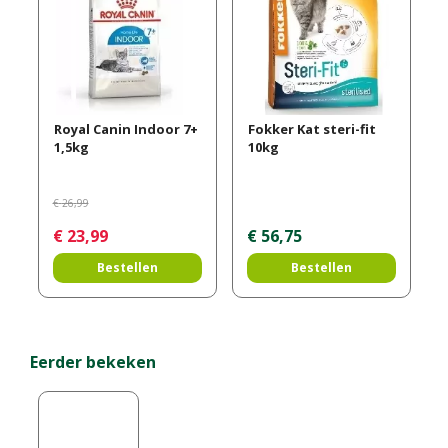
Royal Canin Indoor 7+
Fokker Kat steri-fit
1,5kg
10kg
€
26
,
99
€
23
,
99
€
56
,
75
Bestellen
Bestellen
Eerder bekeken