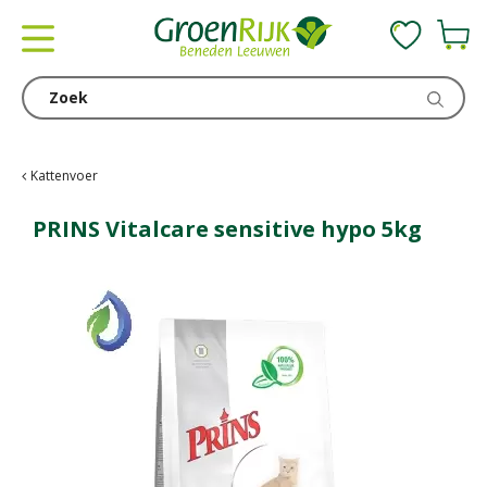
G
a
n
a
a
r
c
Kattenvoer
o
n
PRINS Vitalcare sensitive hypo 5kg
t
e
n
t