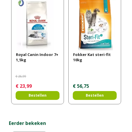
Royal Canin Indoor 7+
Fokker Kat steri-fit
1,5kg
10kg
€
26
,
99
€
23
,
99
€
56
,
75
Bestellen
Bestellen
Eerder bekeken