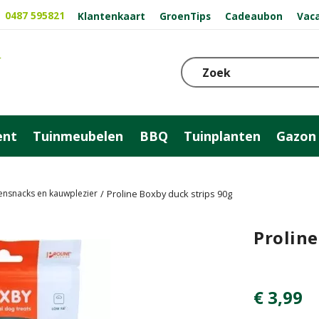
0487 595821
Klantenkaart
GroenTips
Cadeaubon
Vac
ent
Tuinmeubelen
BBQ
Tuinplanten
Gazon
nsnacks en kauwplezier
Proline Boxby duck strips 90g
Proline
€
3
,
99