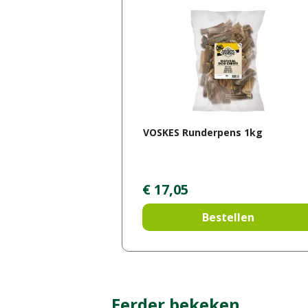
VOSKES Runderpens 1kg
€
17
,
05
Bestellen
Eerder bekeken