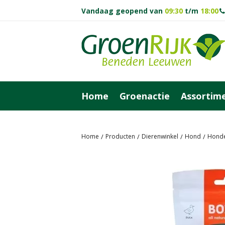
Vandaag geopend van
09:30
t/m
18:00
Ga
naar
content
Home
Groenactie
Assortim
Home
Producten
Dierenwinkel
Hond
Honde