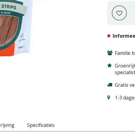
Informee
Familie b
Groenrij
specialis
Gratis v
1-3 dagen
ijving
Specificaties