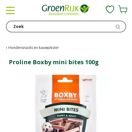
G
a
n
a
a
r
c
Hondensnacks en kauwplezier
o
n
Proline Boxby mini bites 100g
t
e
n
t