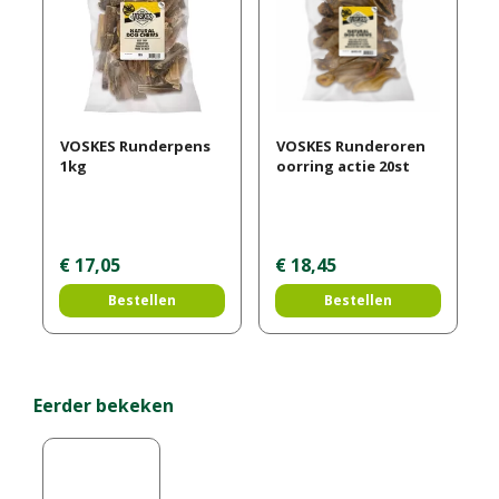
VOSKES Runderpens
VOSKES Runderoren
1kg
oorring actie 20st
€
17
,
05
€
18
,
45
Bestellen
Bestellen
Eerder bekeken