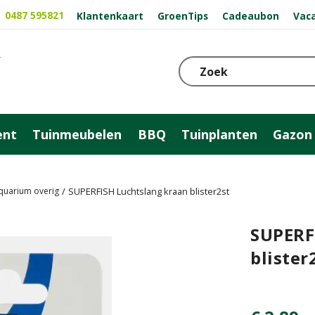
0487 595821
Klantenkaart
GroenTips
Cadeaubon
Vac
ent
Tuinmeubelen
BBQ
Tuinplanten
Gazon
quarium overig
SUPERFISH Luchtslang kraan blister2st
SUPERF
blister