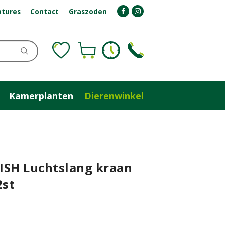
atures
Contact
Graszoden
Kamerplanten
Dierenwinkel
ISH Luchtslang kraan
2st