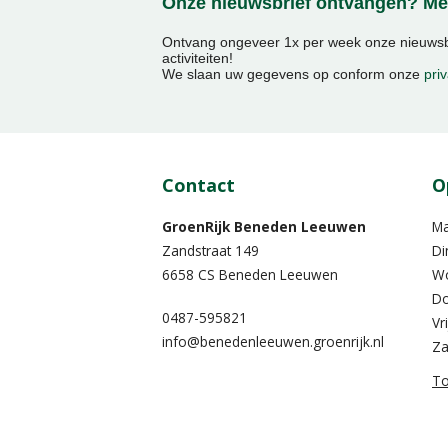
Onze nieuwsbrief ontvangen? Mel
Ontvang ongeveer 1x per week onze nieuwsbr
activiteiten!
We slaan uw gegevens op conform onze
priv
Contact
O
GroenRijk Beneden Leeuwen​
M
Zandstraat 149
Di
6658 CS Beneden Leeuwen
W
Do
0487-595821
Vr
info@benedenleeuwen.groenrijk.nl
Za
To