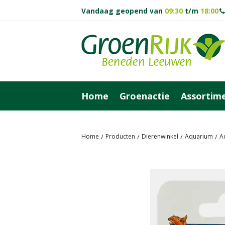
Vandaag geopend van
09:30
t/m
18:00
Ga
naar
content
Home
Groenactie
Assortim
Home
Producten
Dierenwinkel
Aquarium
A