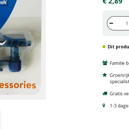
€
2
,
89
Dit produ
Familie b
Groenrij
specialis
Gratis v
1-3 dagen