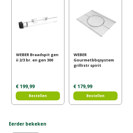
WEBER Braadspit gen
WEBER
ii 2/3 br. en gen 300
Gourmetbbqsystem
grillrstr spirit
€
199
,
99
€
179
,
99
Bestellen
Bestellen
Eerder bekeken