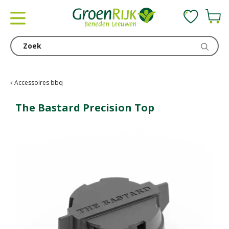
G
a
n
a
a
r
c
Accessoires bbq
o
n
The Bastard Precision Top
t
e
n
t