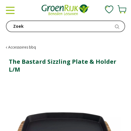
G
a
n
a
a
r
c
Accessoires bbq
o
n
The Bastard Sizzling Plate & Holder
t
L/M
e
n
t