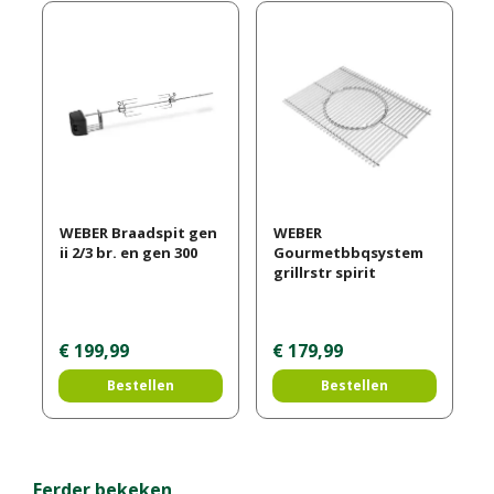
WEBER Braadspit gen
WEBER
ii 2/3 br. en gen 300
Gourmetbbqsystem
grillrstr spirit
€
199
,
99
€
179
,
99
Bestellen
Bestellen
Eerder bekeken