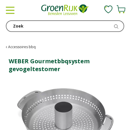
G
a
n
a
a
r
c
Accessoires bbq
o
n
WEBER Gourmetbbqsystem
t
gevogeltestomer
e
n
t