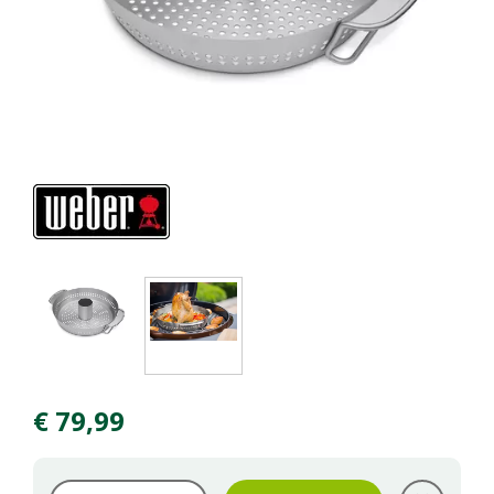
€
79
,
99