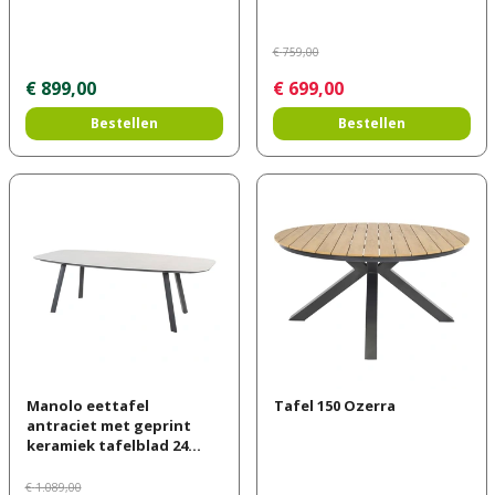
€
759
,
00
€
899
,
00
€
699
,
00
Bestellen
Bestellen
Manolo eettafel
Tafel 150 Ozerra
antraciet met geprint
keramiek tafelblad 24…
€
1.089
,
00