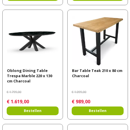
Oblong Dining Table
Bar Table Teak 210 x 80 cm
Trespa Marble 220 x 130
Charcoal
cm Charcoal
€
1.799
,
00
€
1.099
,
00
€
1.619
,
00
€
989
,
00
Bestellen
Bestellen