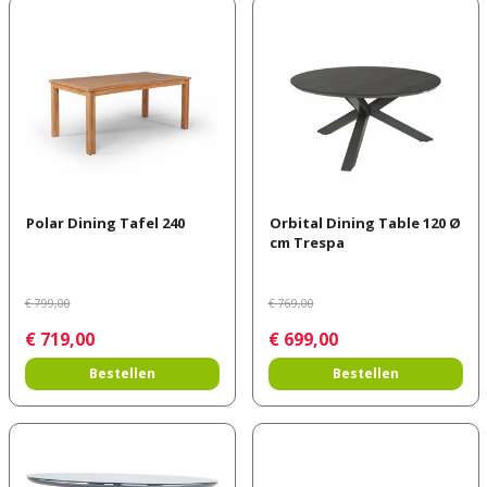
Polar Dining Tafel 240
Orbital Dining Table 120 Ø
cm Trespa
€
799
,
00
€
769
,
00
€
719
,
00
€
699
,
00
Bestellen
Bestellen