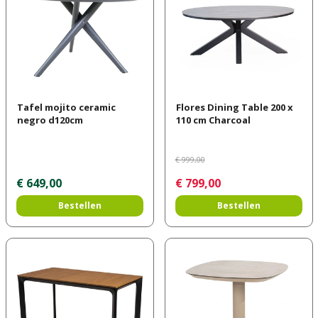
Tafel mojito ceramic
Flores Dining Table 200 x
negro d120cm
110 cm Charcoal
€
999
,
00
€
649
,
00
€
799
,
00
Bestellen
Bestellen