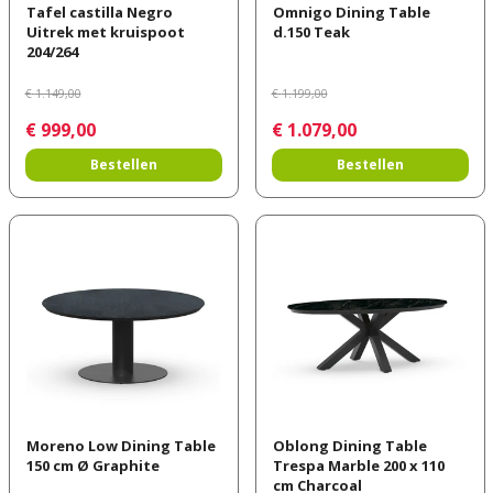
Tafel castilla Negro
Omnigo Dining Table
Uitrek met kruispoot
d.150 Teak
204/264
€
1.149
,
00
€
1.199
,
00
€
999
,
00
€
1.079
,
00
Bestellen
Bestellen
Moreno Low Dining Table
Oblong Dining Table
150 cm Ø Graphite
Trespa Marble 200 x 110
cm Charcoal