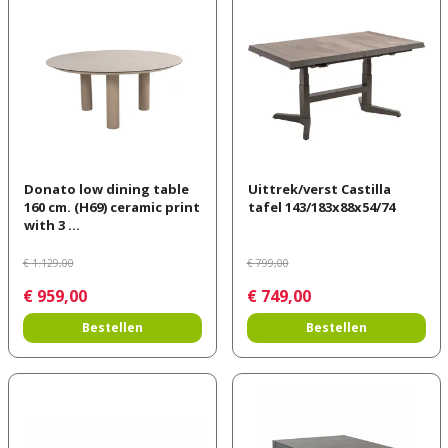
Donato low dining table
Uittrek/verst Castilla
160 cm. (H69) ceramic print
tafel 143/183x88x54/74
with 3 …
€
1.129
,
00
€
799
,
00
€
959
,
00
€
749
,
00
Bestellen
Bestellen