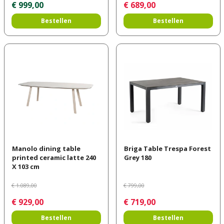
€
999
,
00
€
689
,
00
Bestellen
Bestellen
Manolo dining table
Briga Table Trespa Forest
printed ceramic latte 240
Grey 180
X 103 cm
€
1.089
,
00
€
799
,
00
€
929
,
00
€
719
,
00
Bestellen
Bestellen