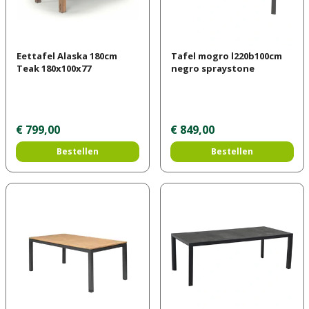
Eettafel Alaska 180cm
Tafel mogro l220b100cm
Teak 180x100x77
negro spraystone
€
799
,
00
€
849
,
00
Bestellen
Bestellen