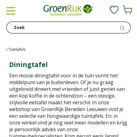
G
a
n
a
a
r
c
Tuintafels
o
n
Diningtafel
t
Een mooie diningtafel voor in de tuin vormt het
e
middelpunt van je buitenleven. Of je nu graag
n
uitgebreid dineert met vrienden of juist geniet van
t
een kop koffie in de ochtendzon – een stevige,
stijlvolle eettafel maakt het verschil. In onze
webshop van GroenRijk Beneden Leeuwen vind je
een selectie van hoogwaardige tuintafels. En: in
onze winkel vind je nog veel meer modellen en krijg
je persoonlijk advies van onze
tuinmeubelspecialisten. Kom gerust eens langs!