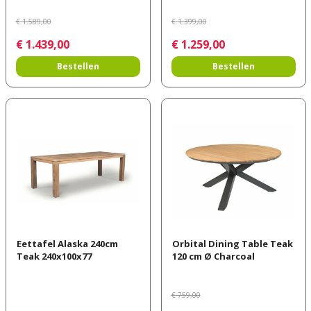
€
1.589
,
00
€
1.399
,
00
€
1.439
,
00
€
1.259
,
00
Bestellen
Bestellen
Eettafel Alaska 240cm
Orbital Dining Table Teak
Teak 240x100x77
120 cm Ø Charcoal
€
759
,
00