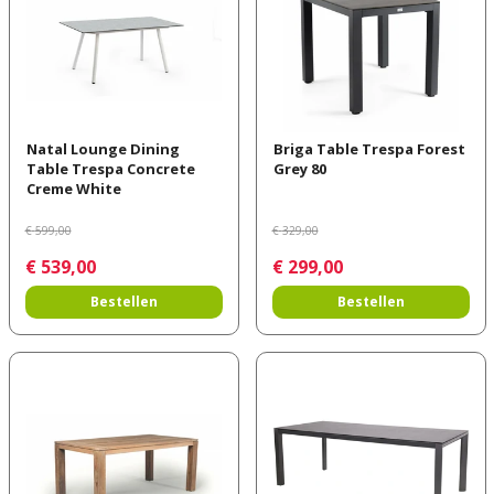
Natal Lounge Dining
Briga Table Trespa Forest
Table Trespa Concrete
Grey 80
Creme White
€
599
,
00
€
329
,
00
€
539
,
00
€
299
,
00
Bestellen
Bestellen