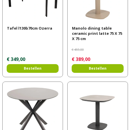
Tafel l130b70cm Ozerra
Manolo dining table
ceramic print latte 75 X 75
X 75 cm
€
459
,
00
€
349
,
00
€
389
,
00
Bestellen
Bestellen