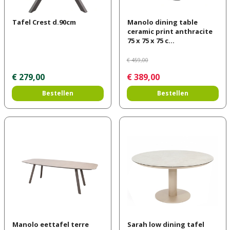
Tafel Crest d.90cm
Manolo dining table
ceramic print anthracite
75 x 75 x 75 c…
€
459
,
00
€
279
,
00
€
389
,
00
Bestellen
Bestellen
Manolo eettafel terre
Sarah low dining tafel