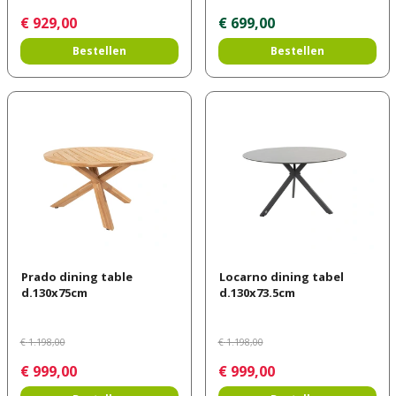
€
929
,
00
€
699
,
00
Bestellen
Bestellen
Prado dining table
Locarno dining tabel
d.130x75cm
d.130x73.5cm
€
1.198
,
00
€
1.198
,
00
€
999
,
00
€
999
,
00