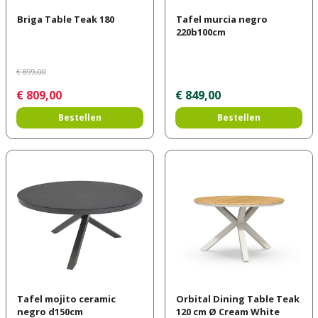
Briga Table Teak 180
Tafel murcia negro
220b100cm
€
899
,
00
€
809
,
00
€
849
,
00
Bestellen
Bestellen
Tafel mojito ceramic
Orbital Dining Table Teak
negro d150cm
120 cm Ø Cream White