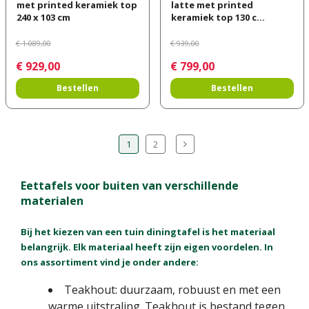
met printed keramiek top
latte met printed
240 x 103 cm
keramiek top 130 c…
€
1.089
,
00
€
939
,
00
€
929
,
00
€
799
,
00
Bestellen
Bestellen
1
2
Eettafels voor buiten van verschillende
materialen
Bij het kiezen van een tuin diningtafel is het materiaal
belangrijk. Elk materiaal heeft zijn eigen voordelen. In
ons assortiment vind je onder andere:
Teakhout: duurzaam, robuust en met een
warme uitstraling. Teakhout is bestand tegen